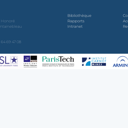
Bibliothèque
Co
t Honoré
Rapports
Ac
ontainebleau
Intranet
Re
 1 64 69 47 08