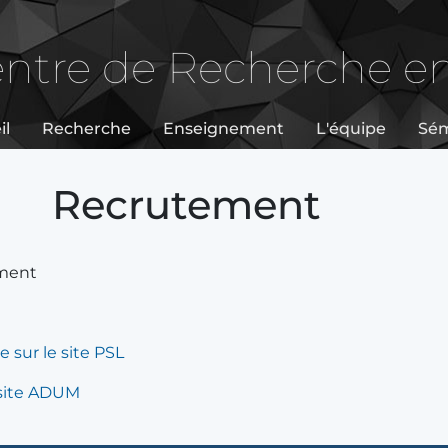
ntre de Recherche e
il
Recherche
Enseignement
L'équipe
Sém
Recrutement
oment
 sur le site PSL
e site ADUM