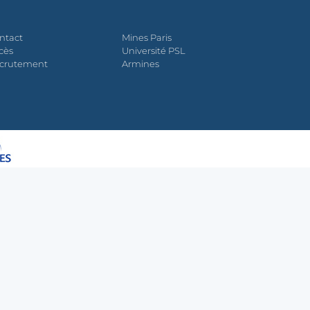
ntact
Mines Paris
cès
Université PSL
crutement
Armines