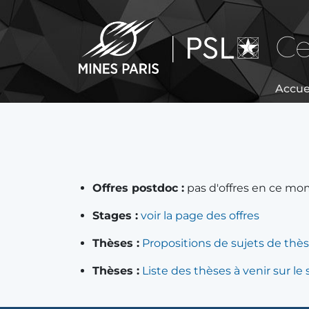
Ce
Accue
Offres postdoc :
pas d'offres en ce m
Stages :
voir la page des offres
Thèses :
Propositions de sujets de thèse
Thèses :
Liste des thèses à venir sur l