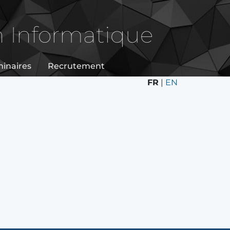
n Informatique
inaires
Recrutement
FR
|
EN