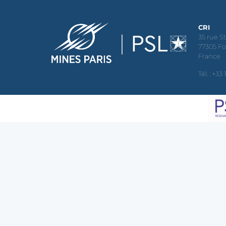
CRI
35 rue S
77305 F
France
Tél. : +33